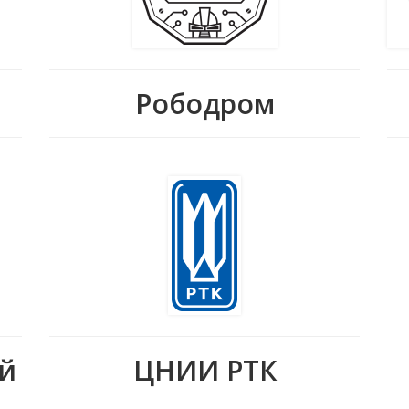
Рободром
ий
ЦНИИ РТК