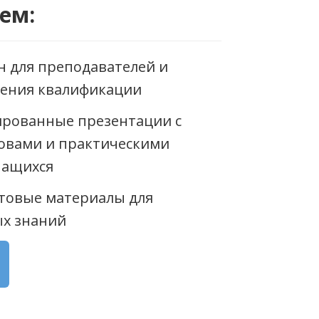
ем:
н для преподавателей и
ения квалификации
рованные презентации с
овами и практическими
чащихся
товые материалы для
ых знаний