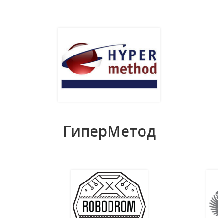
ГиперМетод