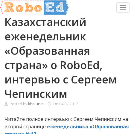
Toggl
Skip
Казахстанский
to
content
еженедельник
«Образованная
страна» о RoboEd,
интервью с Сергеем
Чепинским
Posted by
kholunin
On
04.07.2017
Читайте полное интервью с Сергеем Чепинским на
второй странице
еженедельника «Образованная