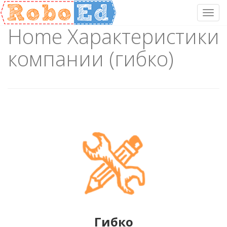
Toggl
Home Характеристики
Skip
to
компании (гибко)
content
Гибко